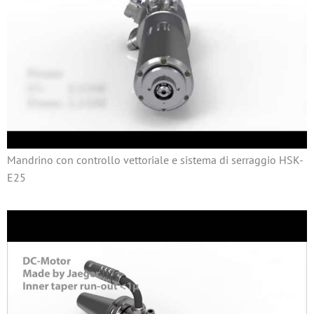
Mandrino con controllo vettoriale e sistema di serraggio HSK-
E25