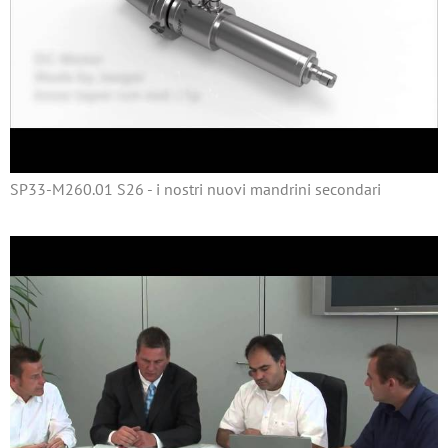
SP33-M260.01 S26 - i nostri nuovi mandrini secondari