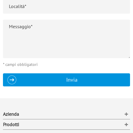
* campi obbligatori
Invia
To
Azienda
To
Prodotti