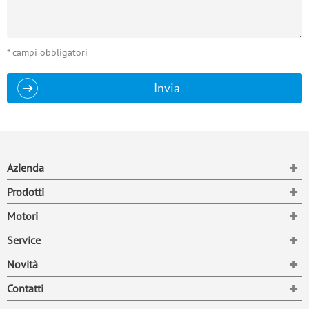
* campi obbligatori
Invia
To
Azienda
To
Prodotti
To
Motori
To
Service
To
Novità
To
Contatti