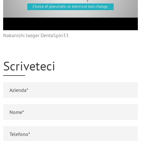
Nakanishi Jaeger DentaSpin33
Scriveteci