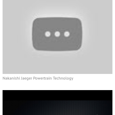
Nakanishi Jaeger Powertrain Technology