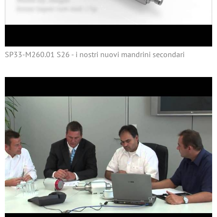
SP33-M260.01 S26 - i nostri nuovi mandrini secondari