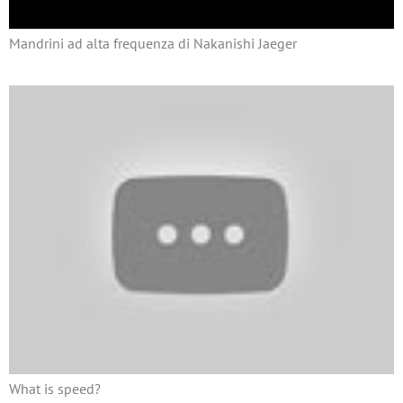
Mandrini ad alta frequenza di Nakanishi Jaeger
What is speed?