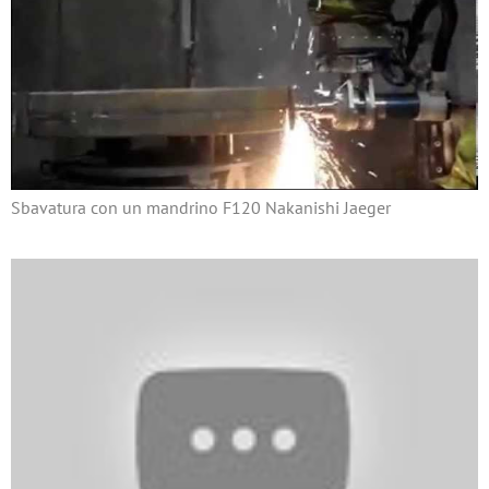
Sbavatura con un mandrino F120 Nakanishi Jaeger