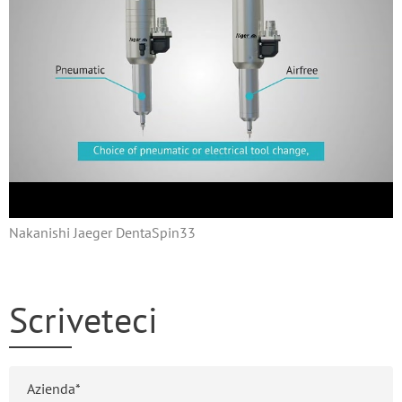
Nakanishi Jaeger DentaSpin33
Scriveteci