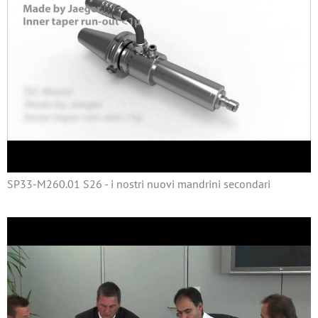
SP33-M260.01 S26 - i nostri nuovi mandrini secondari