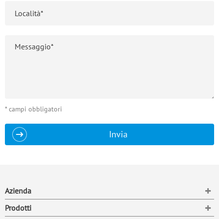
* campi obbligatori
Invia
To
Azienda
To
Prodotti