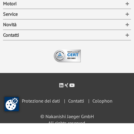
To
Motori
To
Service
To
Novità
To
Contatti
Protezione dei dati
Contatti
Colophon
© Nakanishi Jaeger GmbH
All rights reserved.