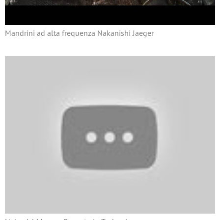
Mandrini ad alta frequenza Nakanishi Jaeger