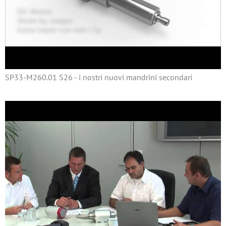
SP33-M260.01 S26 - i nostri nuovi mandrini secondari