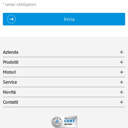
* campi obbligatori
Invia
To
Azienda
To
Prodotti
To
Motori
To
Service
To
Novità
To
Contatti