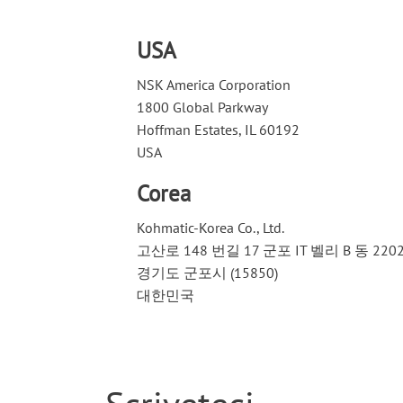
USA
NSK America Corporation
1800 Global Parkway
Hoffman Estates, IL 60192
USA
Corea
Kohmatic-Korea Co., Ltd.
고산로 148 번길 17 군포 IT 벨리 B 동 220
경기도 군포시 (15850)
대한민국