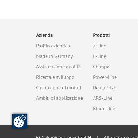
Azienda
Prodotti
Profilo aziendale
Z-Line
Made in Germany
F-Line
Assicurazione qualità
Chopper
Ricerca e sviluppo
Power-Line
Costruzione di motori
DentaDrive
Ambiti di applicazione
ARS-Line
Block-Line
© Nakanishi Jaeger GmbH
All rights reserv