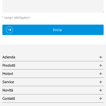
* campi obbligatori
Invia
To
Azienda
To
Prodotti
To
Motori
To
Service
To
Novità
To
Contatti