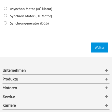
Asynchon Motor (AC-Motor)
Synchron Motor (DC-Motor)
Synchrongenerator (DCG)
Weiter
To
Unternehmen
To
Produkte
To
Motoren
To
Service
To
Karriere