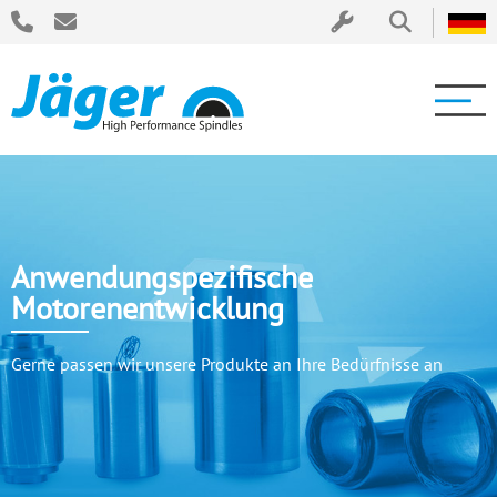
Anwendungspezifische
Motorenentwicklung
Gerne passen wir unsere Produkte an Ihre Bedürfnisse an