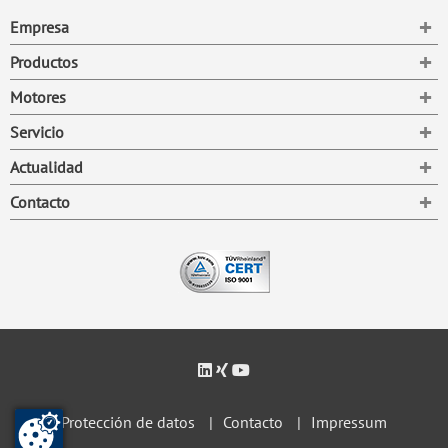
To
Empresa
To
Productos
To
Motores
To
Servicio
To
Actualidad
To
Contacto
Protección de datos
Contacto
Impressum